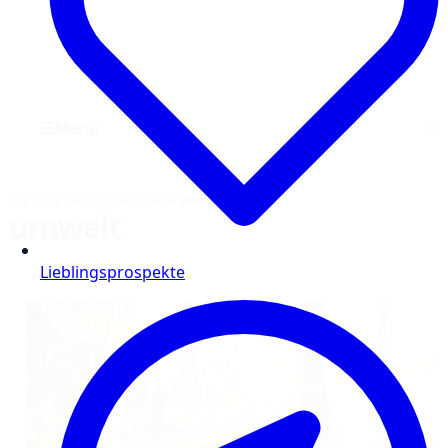
☰
Menü
Startseite
›
Der Umwelt zuliebe
›
umwelt
umwelt
Lieblingsprospekte