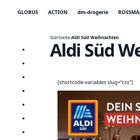
GLOBUS
ACTION
dm-drogerie
ROSSM
Startseite
›
Aldi Süd Weihnachten
Aldi Süd W
Startseite
Prospekte
Angebote
[shortcode-variables slug=“css“]
Anbieter
Suchen
Lieblingsprospekte
Kompass