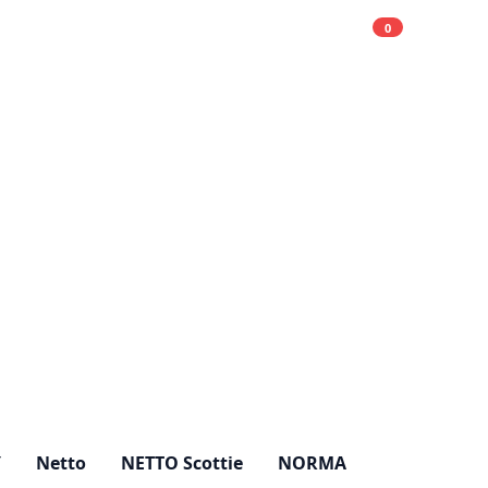
0
Einkaufsliste
Hell
Y
Netto
NETTO Scottie
NORMA