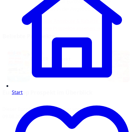
Angebote von EuroShop finden Sie
weiterhin in der Angebotsübersicht.
Aktuelle Angebote & Rabatte →
Weitere Prospekte ansehen →
Beliebte Prospekte
ROLLER
ROLLER Prospekt
26.07.2026 – 22.08.2026
EuroShop Prospekt im Überblick
Start
Dieser EuroShop Prospekt war vom 20.07.2026 bis
09.08.2026 gültig und ist inzwischen archiviert.