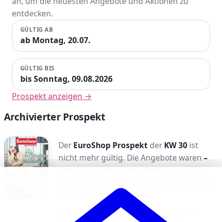
an, um die neuesten Angebote und Aktionen zu
entdecken.
GÜLTIG AB
ab Montag, 20.07.
GÜLTIG BIS
bis Sonntag, 09.08.2026
Prospekt anzeigen →
Archivierter Prospekt
Der
EuroShop Prospekt
der
KW 30
ist
nicht mehr gültig. Die Angebote waren
–
von 20.07.2026 bis 09.08.2026
verfügbar
und dienen heute nur noch als Archiv des
damaligen Prospekts.
Dieser Prospekt ist archiviert. Aktuelle