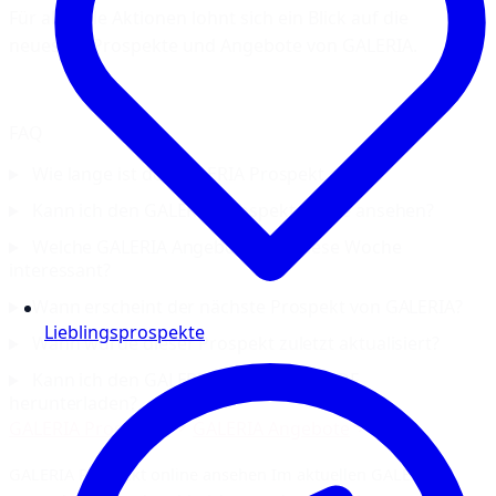
Für aktuelle Aktionen lohnt sich ein Blick auf die
neuesten Prospekte und Angebote von GALERIA.
FAQ
Wie lange ist der GALERIA Prospekt gültig?
Kann ich den GALERIA-Prospekt online ansehen?
Welche GALERIA Angebote sind diese Woche
interessant?
Wann erscheint der nächste Prospekt von GALERIA?
Lieblingsprospekte
Wann wurde dieser Prospekt zuletzt aktualisiert?
Kann ich den GALERIA Prospekt als PDF
herunterladen?
GALERIA Prospekte
GALERIA Angebote
GALERIA Prospekt online ansehen Im aktuellen GALERIA