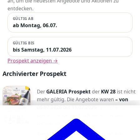
an, um die neuesten Angebote und Aktionen zu
entdecken.
GÜLTIG AB
ab Montag, 06.07.
GÜLTIG BIS
bis Samstag, 11.07.2026
Prospekt anzeigen →
Archivierter Prospekt
Der
GALERIA Prospekt
der
KW 28
ist nicht
mehr gültig. Die Angebote waren
– von
06.07.2026 bis 11.07.2026
verfügbar und
dienen heute nur noch als Archiv des
damaligen Prospekts.
Dieser Prospekt ist archiviert. Aktuelle