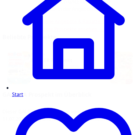
Angebote von GALERIA finden Sie
weiterhin in der Angebotsübersicht.
Aktuelle Angebote & Rabatte →
Weitere Prospekte ansehen →
Beliebte Prospekte
ROLLER
ROLLER Prospekt
26.07.2026 – 22.08.2026
GALERIA Prospekt im Überblick
Start
Dieser GALERIA Prospekt war vom 06.07.2026 bis
11.07.2026 gültig und ist inzwischen archiviert.