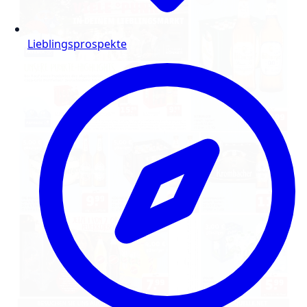
Lieblingsprospekte