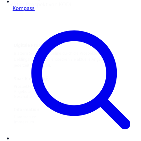
echten Prospekt von KODi.
Kompass
Digitale Prospekte
Blättern Sie bequem online durch die Prospekte Ihrer
Lieblingshändler und entdecken Sie aktuelle Angebote –
jederzeit und überall.
Spar-Kompass
Prospekte
Angebote
Geschäfte
Information
Datenschutz
Impressum