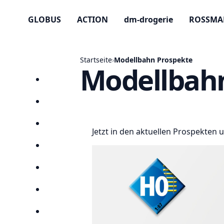
GLOBUS
ACTION
dm-drogerie
ROSSM
Startseite
›
Modellbahn Prospekte
Modellbah
Startseite
Prospekte
Angebote
Jetzt in den aktuellen Prospekten
Anbieter
Suchen
Lieblingsprospekte
Kompass