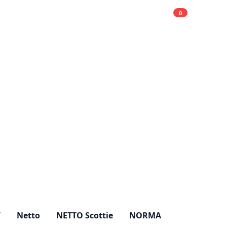
0
Einkaufsliste
Hell
Y
Netto
NETTO Scottie
NORMA