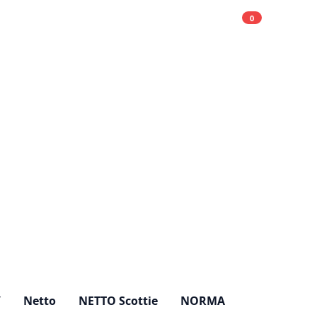
0
Einkaufsliste
Hell
Y
Netto
NETTO Scottie
NORMA