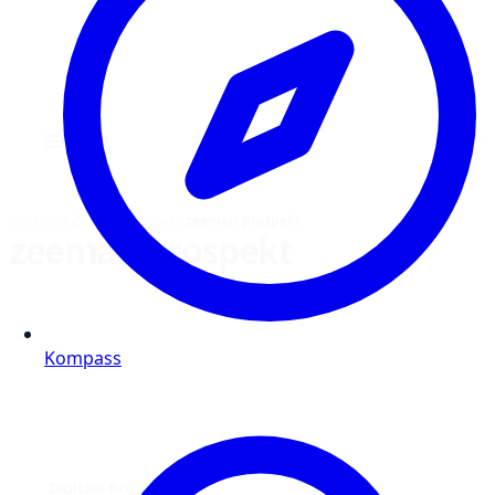
☰
Menü
Startseite
›
Zeeman Prospekt
›
zeeman-prospekt
zeeman-prospekt
Kompass
Digitale Prospekte