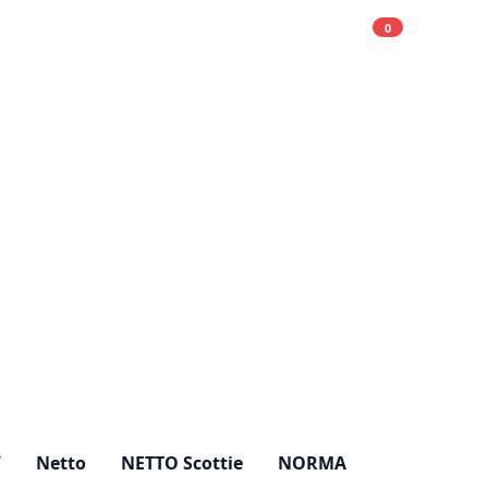
0
Einkaufsliste
Hell
Y
Netto
NETTO Scottie
NORMA