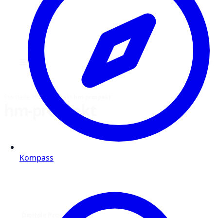
☰
Menü
Startseite
›
H&M Prospekt
›
hm-prospekt
hm-prospekt
Kompass
Digitale Prospekte