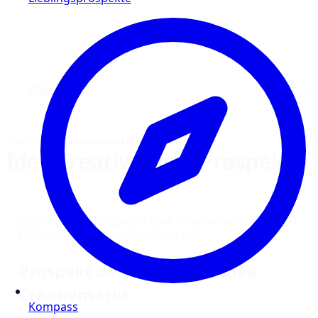
☰
Menü
Startseite
›
Idee Creativmarkt Prospekt
Idee Creativmarkt Prospekt
Jetzt online im aktuellen Idee Creativmarkt Prospekt
blättern und Angebote entdecken!
Prospekt der Woche von Idee
Creativmarkt
Kompass