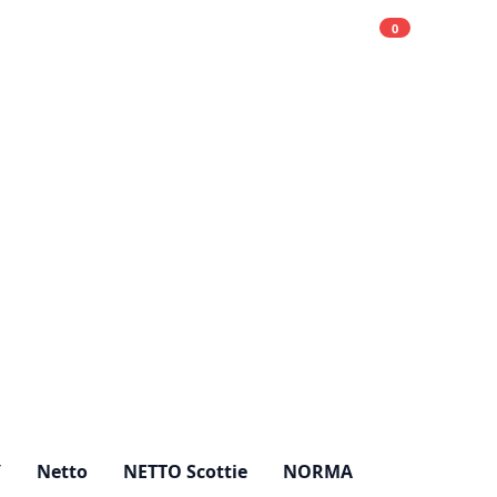
0
Einkaufsliste
Hell
Y
Netto
NETTO Scottie
NORMA