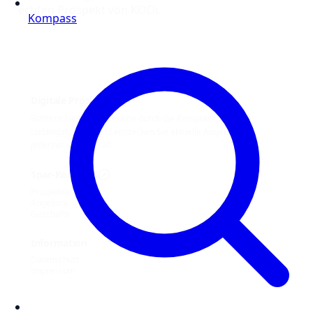
echten Prospekt von KODi.
Kompass
Digitale Prospekte
Blättern Sie bequem online durch die Prospekte Ihrer
Lieblingshändler und entdecken Sie aktuelle Angebote –
jederzeit und überall.
Spar-Kompass
Prospekte
Angebote
Geschäfte
Information
Datenschutz
Impressum