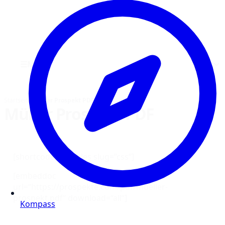
☰
Menü
Startseite
›
Müller Prospekt PDF
Müller Prospekt PDF
[shortcode-variables slug=“css“]
[embeddoc
url=“https://prospekte.com/pdf/mueller-
prospekt.pdf“ download=“all“]
Kompass