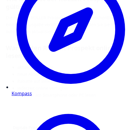
gültig?
Die meisten ROLLER Prospekte erscheinen wöchentlich. Sobal
eine neue Ausgabe veröffentlicht wird, finden Sie sie hier
automatisch aktualisiert.
Warum den ROLLER Prospekt online
lesen?
aktuelle Angebote
neue Aktionen
Rabatte auf viele Produkte
jederzeit online verfügbar
Kompass
bequem am Smartphone oder PC lesen
Digitale Prospekte