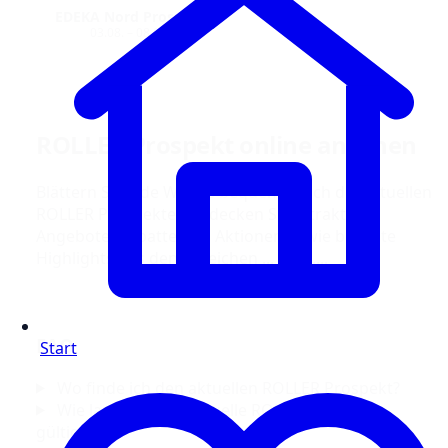
EDEKA Nord Prospekt
03.08. – 08.08.
ROLLER Prospekt online ansehen
Blättern Sie jede Woche bequem durch die aktuellen
ROLLER Prospekte. Entdecken Sie attraktive
Angebote, Rabatte und Aktionen sowie beliebte
Highlights aus den Bereichen ... und ....
FAQ
Start
Wo finde ich den aktuellen ROLLER Prospekt?
Wie lange ist der aktuelle ROLLER Prospekt
gültig?