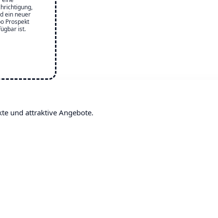
hrichtigung,
d ein neuer
bo Prospekt
fügbar ist.
kte und attraktive Angebote.