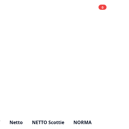
0
Einkaufsliste
Hell
Y
Netto
NETTO Scottie
NORMA