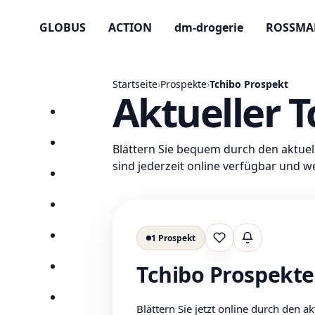
GLOBUS
ACTION
dm-drogerie
ROSSM
Startseite
›
Prospekte
›
Tchibo Prospekt
Aktueller 
Startseite
Prospekte
Blättern Sie bequem durch den aktuel
sind jederzeit online verfügbar und w
Angebote
Anbieter
1 Prospekt
Suchen
Lieblingsprospek
Tchibo Prospekte
Lieblingsprospekte
Kompass
Blättern Sie jetzt online durch den a