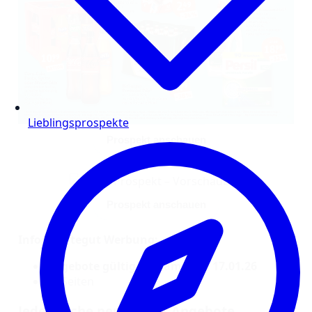
Lieblingsprospekte
Prospekt anschauen
Prospekt anschauen
Infos zur tegut Werbung:
Angebote gültig bis Samstag, 17.01.26
22 Seiten
Jede Woche neue tegut Angebote