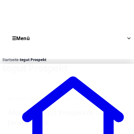
☰
Menü
Startseite
›
tegut Prospekt
tegut Prospekt
Neuester tegut Prospekt: [sv slug=“_datum“]
Aktuelle tegut Prospekte online –
Januar 2026