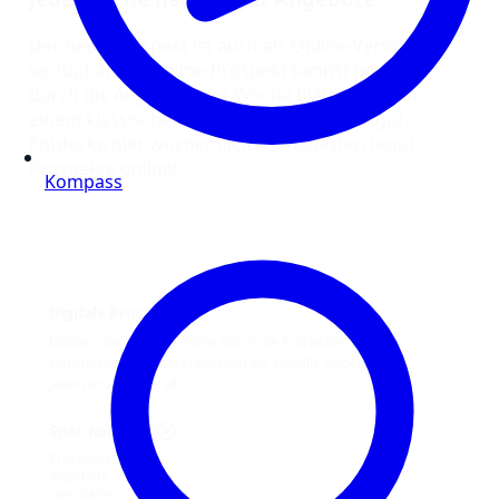
Der neue Prospekt ist auch als Online-Version
verfügbar! Im Online-Prospekt kannst bequem
durch die Angebote der Woche blättern wie in
einem klassischen Papierprospekt von tegut.
Entdecke hier wöchentlich die neuesten tegut
Prospekte online!
Kompass
Digitale Prospekte
Blättern Sie bequem online durch die Prospekte Ihrer
Lieblingshändler und entdecken Sie aktuelle Angebote –
jederzeit und überall.
Spar-Kompass
Prospekte
Angebote
Geschäfte