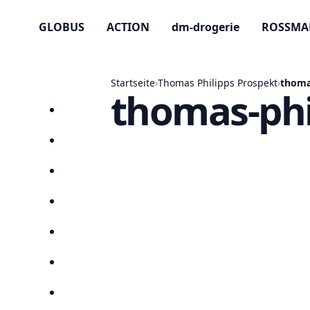
GLOBUS
ACTION
dm-drogerie
ROSSM
Startseite
›
Thomas Philipps Prospekt
›
thoma
thomas-phi
Startseite
Prospekte
Angebote
Anbieter
Suchen
Lieblingsprospekte
Kompass