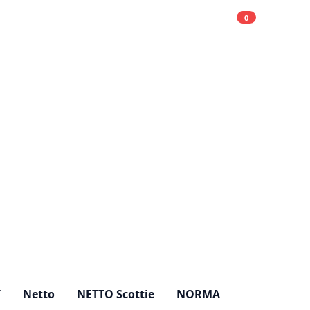
0
Einkaufsliste
Hell
Y
Netto
NETTO Scottie
NORMA