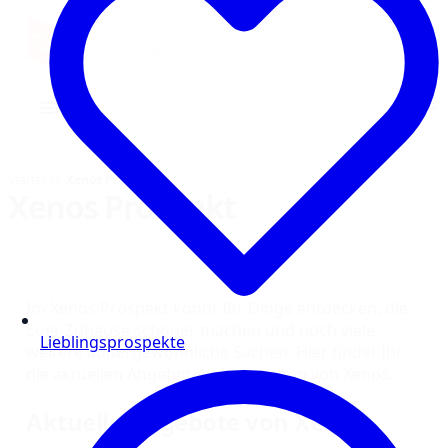
0
Einkauf
He
☰
Menü
Startseite
›
Xenos Prospekt
Xenos Prospekt
Im Xenos Prospekt könnt Ihr Dinge entdecken, die
Euer Zuhause schöner machen und noch viele
Lieblingsprospekte
weitere außergewöhnliche Sachen. Hier findet Ihr
die aktuellen Angebote und Aktionen von Xenos.
Aktuelle Angebote von Xenos