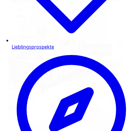
Lieblingsprospekte