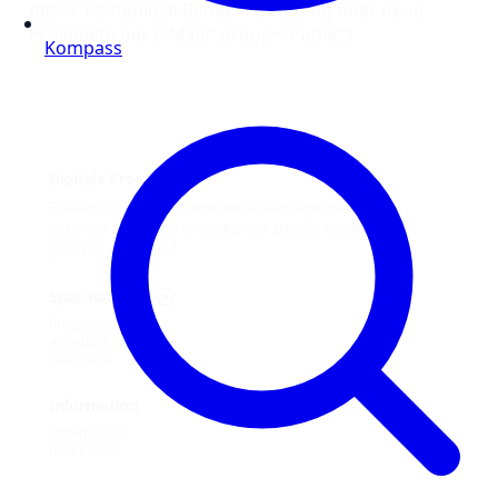
desc=“Kostenlose Benachrichtigung über neue
Prospekte per E-Mail:“ group=“Public“]
Kompass
Digitale Prospekte
Blättern Sie bequem online durch die Prospekte Ihrer
Lieblingshändler und entdecken Sie aktuelle Angebote –
jederzeit und überall.
Spar-Kompass
Prospekte
Angebote
Geschäfte
Information
Datenschutz
Impressum