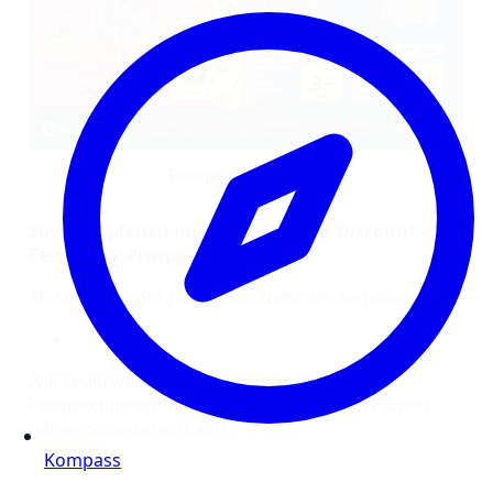
Prospekt anschauen
Silvester planen mit Netto Marken Discount –
Feuerwerk Prospekt 2025/2026
Ab Montag (29.12.2025) bei Netto im Angebot:
Alle Feuerwerksartikel kannst du im digitalen
Prospekt nachschauen. Viel Freude beim Planen
deines Silvestereinkaufs.
Kompass