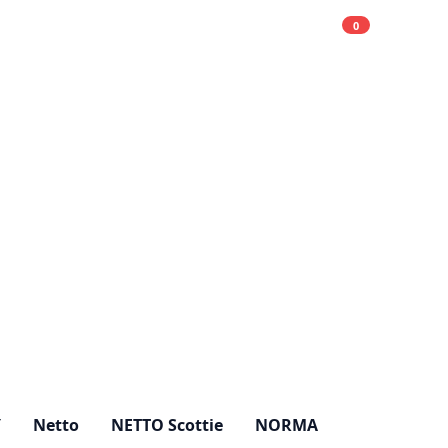
0
Einkaufsliste
Hell
Y
Netto
NETTO Scottie
NORMA