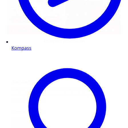
Prospekt anschauen
Kompass
Digitale Prospekte
Blättern Sie bequem online durch die Prospekte Ihrer
Lieblingshändler und entdecken Sie aktuelle Angebote –
jederzeit und überall.
Spar-Kompass
Prospekte
Angebote